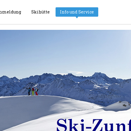
nmeldung
Skihütte
Info und Service