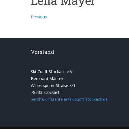
Lena Mayer
Previous
Vorstand
Ski-Zunft Stockach e.V.
Bernhard Mäntele
Winterspürer Straße 8/1
78333 Stockach
bernhard.maentele@skizunft-stockach.de